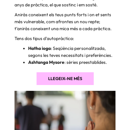
anys de pràctica, el que sostinc i em sosté.
Aniràs coneixent els teus punts forts i on et sents
més vulnerable, com afrontes un nou repte;
t’aniràs coneixent una mica més a cada pràctica.
Tens dos tipus d’autopràctica:
Hatha ioga
: Seqüència personalitzada,
segons les teves necessitats i preferències.
Ashtanga Mysore
: sèries preestablides.
LLEGEIX-NE MÉS