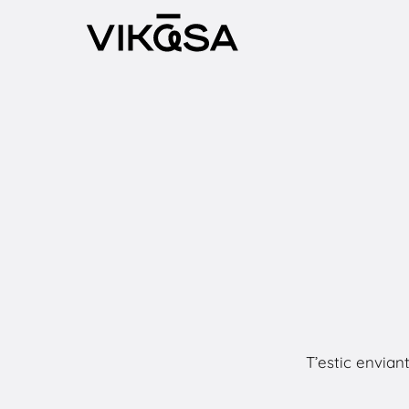
Vés
al
contingut
T’estic envia