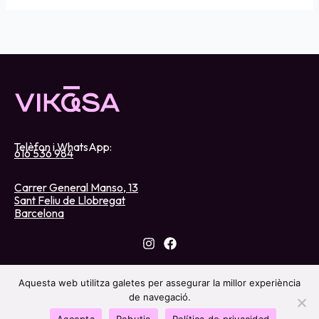
Telèfon i WhatsApp:
616 536 984
Carrer General Manso, 13
Sant Feliu de Llobregat
Barcelona
Aquesta web utilitza galetes per assegurar la millor experiència
Aviso legal
de navegació.
Política de privacidad
Accepta
Rebutja
Política de privacidad